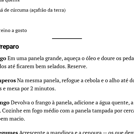
há de cúrcuma (açafrão da terra)
eino a gosto
Preparo
ngo
Em uma panela grande, aqueça o óleo e doure os peda
ados até ficarem bem selados. Reserve.
mperos
Na mesma panela, refogue a cebola e o alho até d
s e mexa por 2 minutos.
ango
Devolva o frango à panela, adicione a água quente, a 
 Cozinhe em fogo médio com a panela tampada por cerc
 bem macio.
legumes
Acrescente a mandioca e a cenoura — os que de