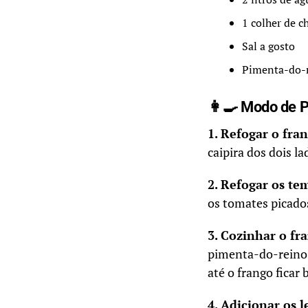
1 colher de c
Sal a gosto
Pimenta-do-r
👩‍🍳 Modo de 
1. Refogar o fra
caipira dos dois l
2. Refogar os te
os tomates picado
3. Cozinhar o fr
pimenta-do-reino.
até o frango ficar
4. Adicionar os 