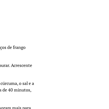
ços de frango
ourar. Acrescente
cúrcuma, o sal e a
a de 40 minutos,
moram mais para