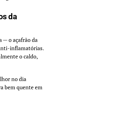
os da
 — o açafrão da
anti-inflamatórias.
lmente o caldo,
lhor no dia
irva bem quente em