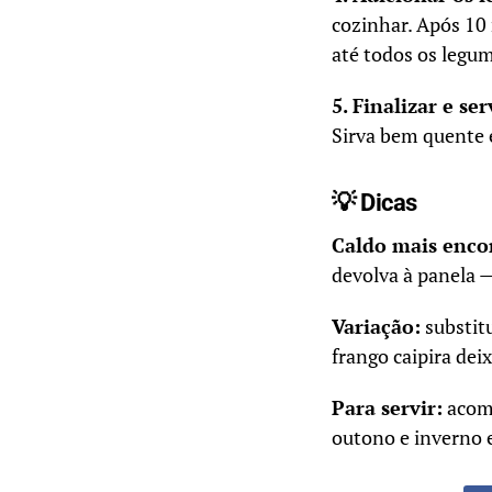
cozinhar. Após 10 
até todos os legu
5. Finalizar e ser
Sirva bem quente 
💡 Dicas
Caldo mais enco
devolva à panela 
Variação:
substit
frango caipira de
Para servir:
acomp
outono e inverno