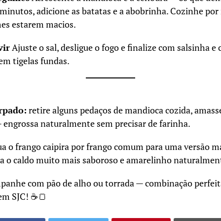
minutos, adicione as batatas e a abobrinha. Cozinhe por
mes estarem macios.
vir
Ajuste o sal, desligue o fogo e finalize com salsinha e
em tigelas fundas.
rpado:
retire alguns pedaços de mandioca cozida, amass
— engrossa naturalmente sem precisar de farinha.
ua o frango caipira por frango comum para uma versão ma
ixa o caldo muito mais saboroso e amarelinho naturalmen
anhe com pão de alho ou torrada — combinação perfeita
 em SJC! ☕🍞