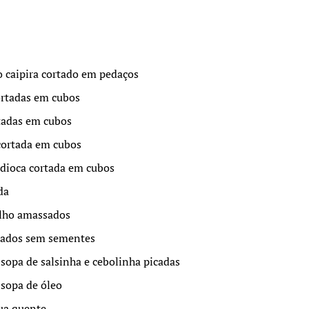
o caipira cortado em pedaços
ortadas em cubos
rtadas em cubos
cortada em cubos
dioca cortada em cubos
da
alho amassados
cados sem sementes
 sopa de salsinha e cebolinha picadas
 sopa de óleo
gua quente