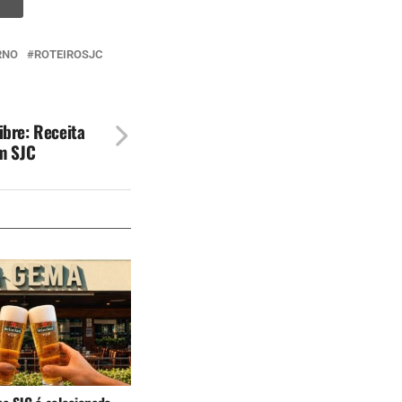
RNO
ROTEIROSJC
bre: Receita
m SJC