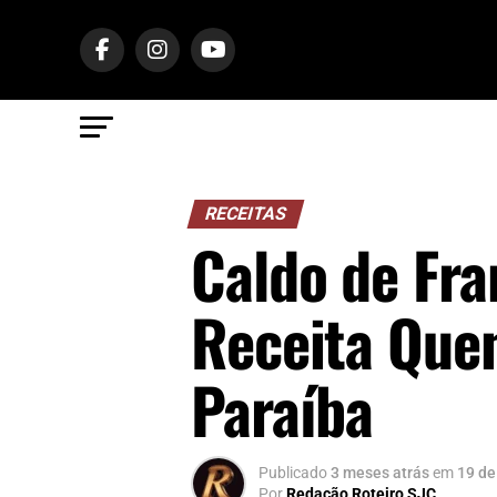
RECEITAS
Caldo de Fr
Receita Quen
Paraíba
Publicado
3 meses atrás
em
19 de
Por
Redação Roteiro SJC