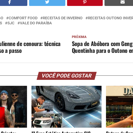
GO
COMFORT FOOD
RECEITAS DE INVERNO
RECEITAS OUTONO INVE
S
SJC
VALE DO PARAÍBA
PRÓXIMA
ulienne de cenoura: técnica
Sopa de Abóbora com Gengi
so a passo
Quentinha para o Outono e
VOCÊ PODE GOSTAR