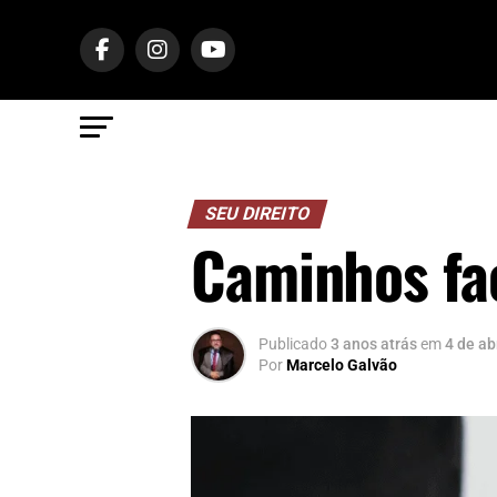
SEU DIREITO
Caminhos fac
Publicado
3 anos atrás
em
4 de ab
Por
Marcelo Galvão