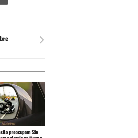
obre
nsito preocupam São
os: entenda os tipos e