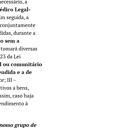
necessário, a
édico Legal-
Em seguida, a
rá conjuntamente
didas, durante a
to sem a
 tomará diversas
23 da Lei
l ou comunitário
ndida e a de
r; III –
tivos a bens,
ssim, caso haja
Atendimento à
nosso grupo de