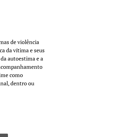
mas de violência
ica da vítima e seus
 da autoestima e a
o acompanhamento
rime como
unal, dentro ou