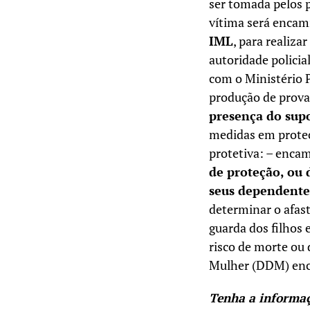
ser tomada pelos po
vítima será encam
IML
, para realiza
autoridade policia
com o Ministério P
produção de prova
presença do supo
medidas em proteçã
protetiva: – enca
de proteção, ou
seus dependentes
determinar o afast
guarda dos filhos 
risco de morte ou 
Mulher (DDM) enca
Tenha a informa