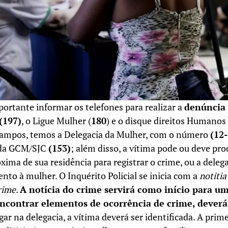
portante informar os telefones para realizar a
denúncia
(197)
, o Ligue Mulher (
180
) e o disque direitos Humanos
Campos, temos a Delegacia da Mulher, com o número
(12
 da GCM/SJC
(153)
; além disso, a vítima pode ou deve pro
óxima de sua residência para registrar o crime, ou a deleg
to à mulher. O Inquérito Policial se inicia com a
notitia
rime.
A notícia do crime servirá como início para u
 encontrar elementos de ocorrência de crime, deverá
ar na delegacia, a vítima deverá ser identificada. A prim