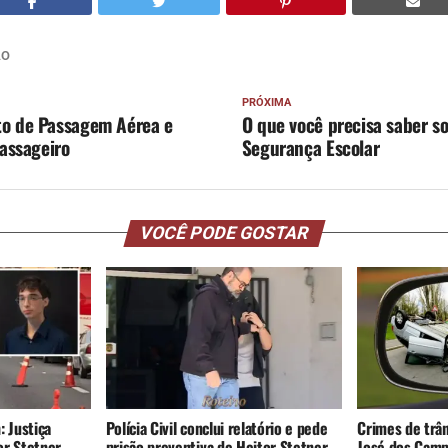
ÃO
PRÓXIMA
o de Passagem Aérea e
O que você precisa saber s
Passageiro
Segurança Escolar
VOCÊ PODE GOSTAR
: Justiça
Polícia Civil conclui relatório e pede
Crimes de trâ
or Stetner
prisão preventiva de Heitor Stetner
José dos Camp