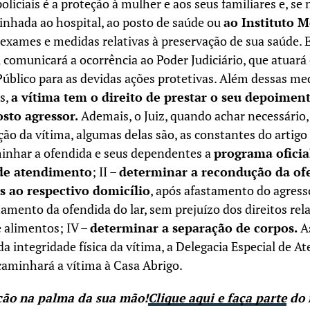
liciais é a proteção à mulher e aos seus familiares e, se 
inhada ao hospital, ao posto de saúde ou
ao Instituto M
r exames e medidas relativas à preservação de sua saúde. 
l comunicará a ocorrência ao Poder Judiciário, que atua
úblico para as devidas ações protetivas. Além dessas me
s,
a vítima tem o direito de prestar o seu depoimen
sto agressor.
Ademais, o Juiz, quando achar necessário,
o da vítima, algumas delas são, as constantes do artigo 
minhar a ofendida e seus dependentes a
programa oficia
 de atendimento
; II –
determinar a recondução da ofe
 ao respectivo domicílio
, após afastamento do agresso
amento da ofendida do lar, sem prejuízo dos direitos rela
e alimentos; IV –
determinar a separação de corpos.
A
da integridade física da vítima, a Delegacia Especial de 
minhará a vítima à Casa Abrigo.
ção na palma da sua mão!
Clique aqui e faça parte
do 