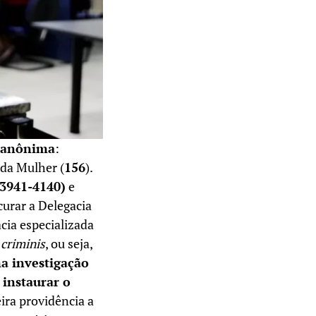
 anônima
:
 da Mulher (
156
).
-3941-4140)
e
curar a Delegacia
acia especializada
 criminis
, ou seja,
ma investigação
 instaurar o
eira providência a