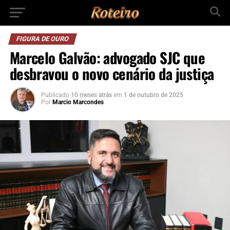
FIGURA DE OURO
Marcelo Galvão: advogado SJC que
desbravou o novo cenário da justiça
Publicado
10 meses atrás
em
1 de outubro de 2025
Por
Marcio Marcondes