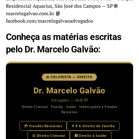
Residencial Aquarius, São José dos Campos — SP 🌐
marcelogalvao.com.br 📘
facebook.com/marcelogalvaoadvogados
Conheça as matérias escritas
pelo Dr. Marcelo Galvão:
⚖️ COLUNISTA — DIREITO
Dr. Marcelo Galvão
Advogado — OAB/SP
Direito Criminal · Família · Saúde · Indenizações e Fraudes
Bancárias
💳 Fraudes Bancárias
👨‍👩‍👧 Direito de Família
⚖️ Direito Criminal
🏥 Direito à Saúde