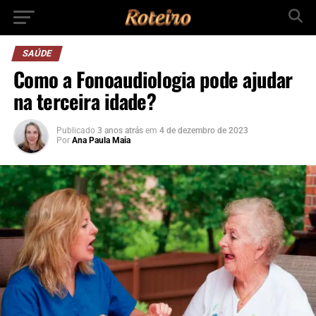
SAÚDE
Como a Fonoaudiologia pode ajudar
na terceira idade?
Publicado
3 anos atrás
em
4 de dezembro de 2023
Por
Ana Paula Maia