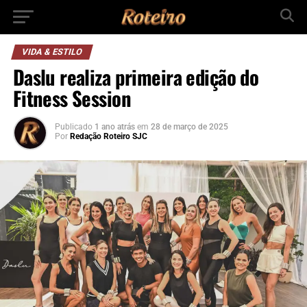
VIDA & ESTILO
Daslu realiza primeira edição do
Fitness Session
Publicado
1 ano atrás
em
28 de março de 2025
Por
Redação Roteiro SJC