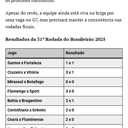
os próximos confrontos.
Apesar do revés, a equipe ainda está viva na briga por
uma vaga no G7, mas precisará manter a consistência nas
rodadas finais.
Resultados da 31ª Rodada do Brasileirão 2025
Jogo
Resultado
Santos x Fortaleza
1 x 1
Cruzeiro x Vitória
3 x 1
Mirassol x Botafogo
0 x 0
Flamengo x Sport
3 x 0
Bahia x Bragantino
2 x 1
Corinthians x Grêmio
2 x 0
Ceará x Fluminense
2 x 0