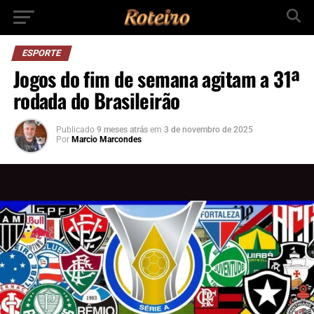
ESPORTE
Jogos do fim de semana agitam a 31ª
rodada do Brasileirão
Publicado
9 meses atrás
em
3 de novembro de 2025
Por
Marcio Marcondes