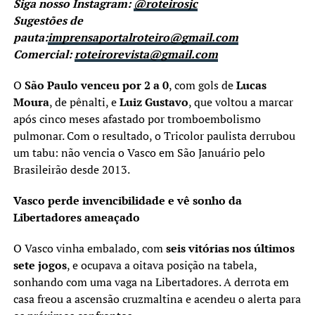
Siga nosso Instagram:
@roteirosjc
Sugestões de
pauta:
imprensaportalroteiro@gmail.com
Comercial:
roteirorevista@gmail.com
O
São Paulo venceu por 2 a 0
, com gols de
Lucas
Moura
, de pênalti, e
Luiz Gustavo
, que voltou a marcar
após cinco meses afastado por tromboembolismo
pulmonar. Com o resultado, o Tricolor paulista derrubou
um tabu: não vencia o Vasco em São Januário pelo
Brasileirão desde 2013.
Vasco perde invencibilidade e vê sonho da
Libertadores ameaçado
O Vasco vinha embalado, com
seis vitórias nos últimos
sete jogos
, e ocupava a oitava posição na tabela,
sonhando com uma vaga na Libertadores. A derrota em
casa freou a ascensão cruzmaltina e acendeu o alerta para