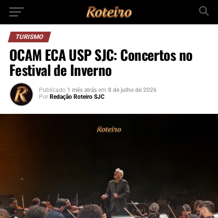
TURISMO
OCAM ECA USP SJC: Concertos no
Festival de Inverno
Publicado
1 mês atrás
em
8 de julho de 2026
Por
Redação Roteiro SJC