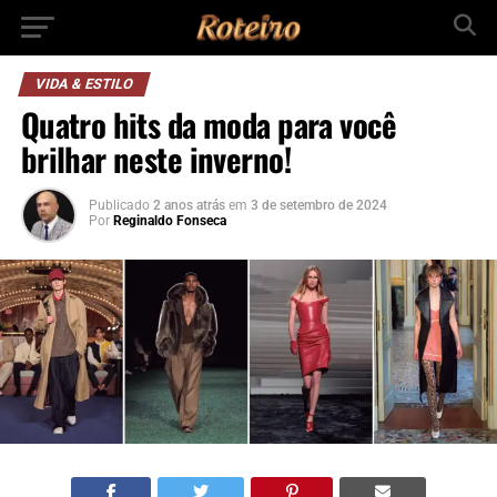
VIDA & ESTILO
Quatro hits da moda para você
brilhar neste inverno!
Publicado
2 anos atrás
em
3 de setembro de 2024
Por
Reginaldo Fonseca