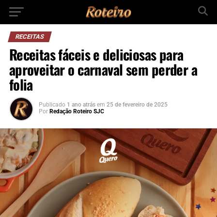
RECEITAS
Receitas fáceis e deliciosas para
aproveitar o carnaval sem perder a
folia
Publicado
1 ano atrás
em
25 de fevereiro de 2025
Por
Redação Roteiro SJC