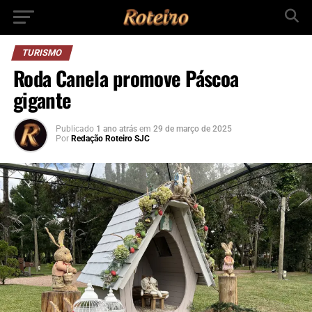
TURISMO
Roda Canela promove Páscoa
gigante
Publicado
1 ano atrás
em
29 de março de 2025
Por
Redação Roteiro SJC