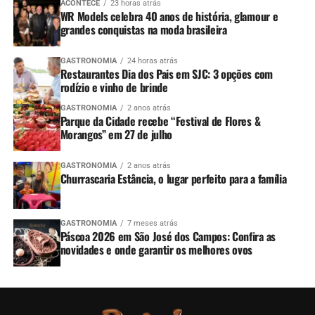
ACONTECE
23 horas atrás
WR Models celebra 40 anos de história, glamour e
grandes conquistas na moda brasileira
GASTRONOMIA
24 horas atrás
Restaurantes Dia dos Pais em SJC: 3 opções com
rodízio e vinho de brinde
GASTRONOMIA
2 anos atrás
Parque da Cidade recebe “Festival de Flores &
Morangos” em 27 de julho
GASTRONOMIA
2 anos atrás
Churrascaria Estância, o lugar perfeito para a família
GASTRONOMIA
7 meses atrás
Páscoa 2026 em São José dos Campos: Confira as
novidades e onde garantir os melhores ovos