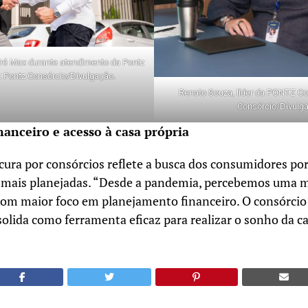
ré Max durante atendimento da Pontz
: Pontz Consórcio/Divulgação.
Renato Souza, líder da PONTZ Con
Consórcio/Divulg
anceiro e acesso à casa própria
ura por consórcios reflete a busca dos consumidores por
 mais planejadas. “Desde a pandemia, percebemos uma 
m maior foco em planejamento financeiro. O consórcio
lida como ferramenta eficaz para realizar o sonho da ca