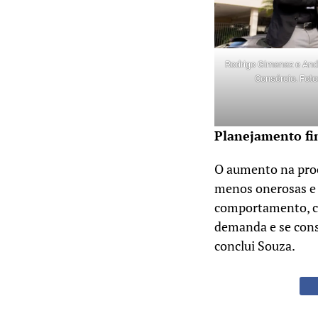
Rodrigo Gimenez e And
Consórcio. Foto
Planejamento fin
O aumento na proc
menos onerosas e
comportamento, co
demanda e se conso
conclui Souza.