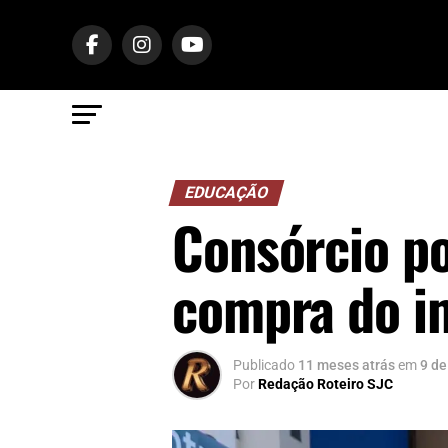
EDUCAÇÃO
Consórcio p
compra do i
Publicado
11 meses atrás
em
9 de
Por
Redação Roteiro SJC