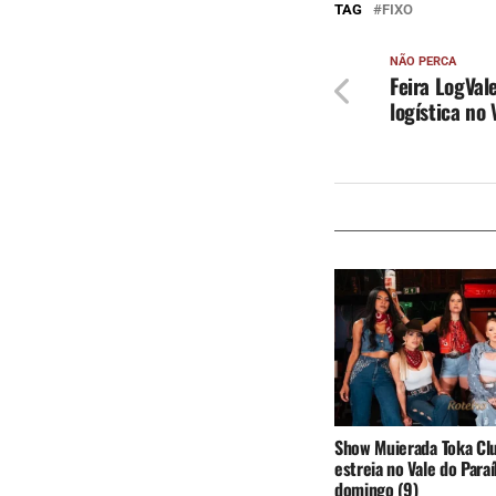
TAG
FIXO
NÃO PERCA
Feira LogVal
logística no 
Show Muierada Toka Cl
estreia no Vale do Para
domingo (9)