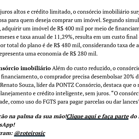
uros altos e crédito limitado, o consórcio imobiliário s
josa para quem deseja comprar um imóvel. Segundo simula
adquirir um imóvel de R$ 400 mil por meio de financiam
eses e taxa anual de 11,29%, resulta em um custo final 
lor total do plano é de R$ 480 mil, considerando taxa de
representa uma economia de R$ 280 mil.
sórcio imobiliário
Além do custo reduzido, o consórci
No financiamento, o comprador precisa desembolsar 20% d
. Renato Souza, líder da PONTZ Consórcio, destaca que o 
anejamento e crédito inteligente, sem juros. “O consórci
idade, como uso do FGTS para pagar parcelas ou dar lances”
ção na palma da sua mão!
Clique aqui e faça parte
do 
tsApp!
gram:
@roteirosjc