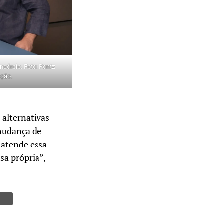
sórcio. Foto: Pontz
ação.
 alternativas
mudança de
 atende essa
sa própria”,