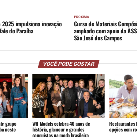
PRÓXIMA
e 2025 impulsiona inovação
Curso de Materiais Compósi
Vale do Paraíba
ampliado com apoio da AS
São José dos Campos
VOCÊ PODE GOSTAR
ub: grupo
WR Models celebra 40 anos de
Restaurantes D
íba neste
história, glamour e grandes
opções com rod
conquistas na moda brasileira