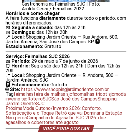
Gastronomia na Feimalhas SJC | Foto:
Aroldo Cesar / Femalhas 2022
Horários e como chegar
A feira funciona
diariamente
durante todo o período, com
horários diferenciados:
📅
Segunda a sábado:
das 12h às 21h
📅
Domingos:
das 12h às 20h
📍
Local:
Shopping Jardim Oriente — Rua Andorra, 500,
Jardim América, São José dos Campos, SP 🅿️
Estacionamento:
Gratuito
Serviço: Feimalhas SJC 2026
📅
Período:
29 de maio a 7 de junho de 2026
⏰
Horário:
Seg a sáb das 12h às 21h | Dom das 12h às
20h
📍
Local:
Shopping Jardim Oriente — R. Andorra, 500 —
Jardim América, SJC
🅿️
Estacionamento:
Gratuito
🌐
Site:
https://www.shoppingjardimoriente.com.br
Tag
feimalhas
feira de malhas sjc
fixo
malhas tricot sjc
moda
inverno sjc
RoteiroSJC
São José dos Campos
Shopping
Jardim Oriente
SJC
Próxima
Moda Outono/Inverno 2026: Conforto,
Sofisticação e o Toque Retrô que vai Dominar a Estação
Não perca
Campanha do Agasalho SJC 2026: doe
agasalhos e cobertores até agosto
VOCÊ PODE GOSTAR