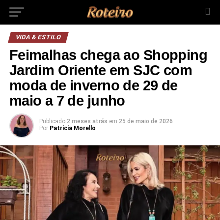
VIDA & ESTILO
Feimalhas chega ao Shopping
Jardim Oriente em SJC com
moda de inverno de 29 de
maio a 7 de junho
Publicado
2 meses atrás
em
25 de maio de 2026
Por
Patricia Morello