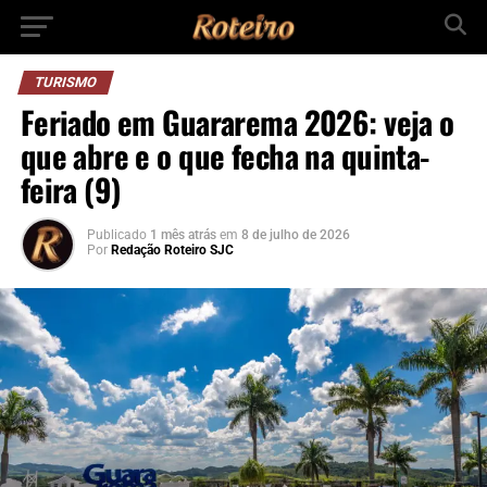
TURISMO
Feriado em Guararema 2026: veja o
que abre e o que fecha na quinta-
feira (9)
Publicado
1 mês atrás
em
8 de julho de 2026
Por
Redação Roteiro SJC