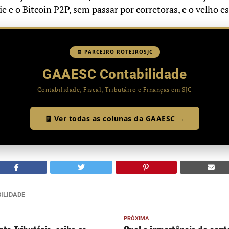
e e o Bitcoin P2P, sem passar por corretoras, e o velho
🧾 PARCEIRO ROTEIROSJC
GAAESC Contabilidade
Contabilidade, Fiscal, Tributário e Finanças em SJC
🧾 Ver todas as colunas da GAAESC →
ILIDADE
PRÓXIMA