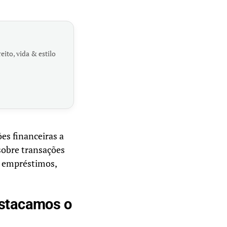
eito, vida & estilo
ões financeiras a
sobre transações
s, empréstimos,
estacamos o