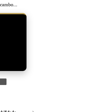
 escambo…