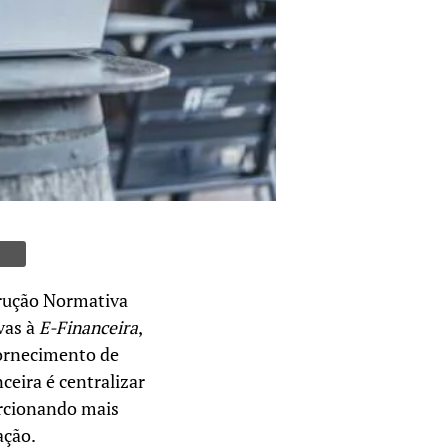
trução Normativa
vas à
E-Financeira
,
 fornecimento de
ceira é centralizar
porcionando mais
ação.