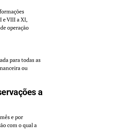
informações
 e VIII a XI,
 de operação
gada para todas as
nanceira ou
servações a
 mês e por
ição com o qual a