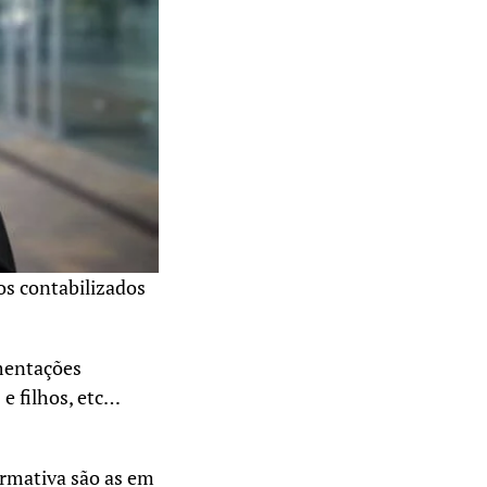
dos contabilizados
imentações
 e filhos, etc…
ormativa são as em