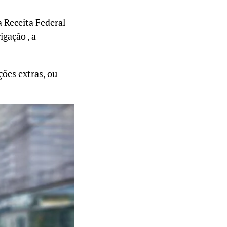
a Receita Federal
gação , a
ções extras, ou