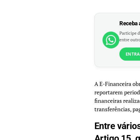
Receba 
Participe d
entre outro
ENTRA
A E-Financeira obr
reportarem period
financeiras realiz
transferências, pa
Entre vário
Artigo 15, 