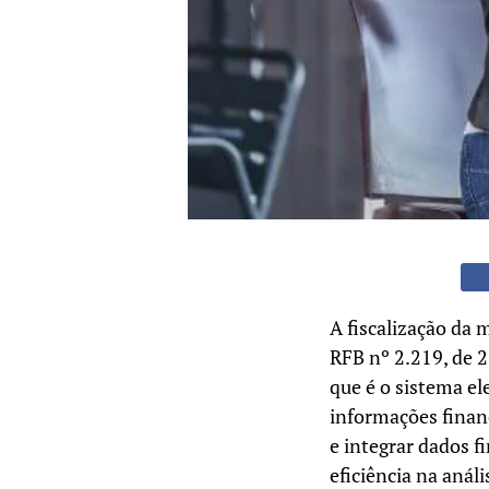
A fiscalização da
RFB nº 2.219, de 
que é o sistema el
informações financ
e integrar dados f
eficiência na anál