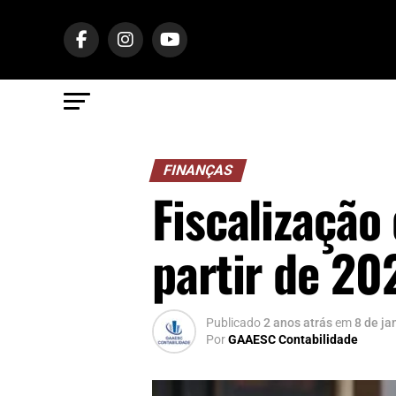
FINANÇAS
Fiscalização
partir de 20
Publicado
2 anos atrás
em
8 de ja
Por
GAAESC Contabilidade