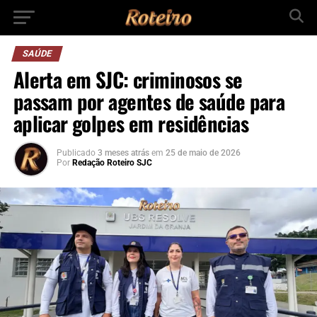
SAÚDE
Alerta em SJC: criminosos se
passam por agentes de saúde para
aplicar golpes em residências
Publicado
3 meses atrás
em
25 de maio de 2026
Por
Redação Roteiro SJC