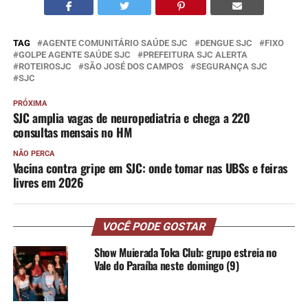
TAG
AGENTE COMUNITÁRIO SAÚDE SJC
DENGUE SJC
FIXO
GOLPE AGENTE SAÚDE SJC
PREFEITURA SJC ALERTA
ROTEIROSJC
SÃO JOSÉ DOS CAMPOS
SEGURANÇA SJC
SJC
PRÓXIMA
SJC amplia vagas de neuropediatria e chega a 220
consultas mensais no HM
NÃO PERCA
Vacina contra gripe em SJC: onde tomar nas UBSs e feiras
livres em 2026
VOCÊ PODE GOSTAR
Show Muierada Toka Club: grupo estreia no
Vale do Paraíba neste domingo (9)