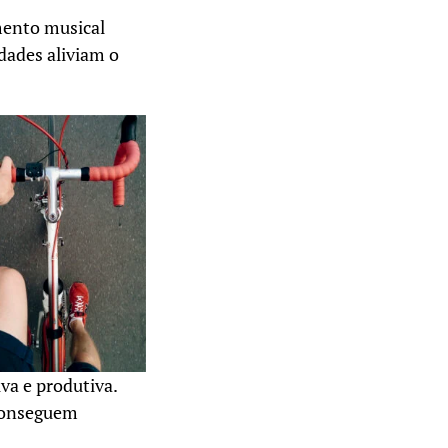
mento musical
dades aliviam o
a e produtiva.
 conseguem