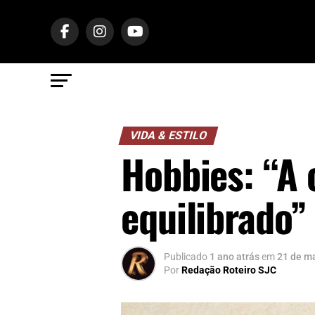
VIDA & ESTILO
Hobbies: “A
equilibrado”
Publicado
1 ano atrás
em
21 de m
Por
Redação Roteiro SJC