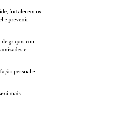
de, fortalecem os
l e prevenir
r de grupos com
 amizades e
fação pessoal e
será mais