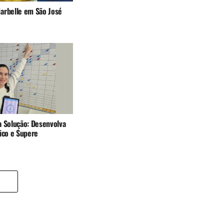
arbelle em São José
a Solução: Desenvolva
ico e Supere