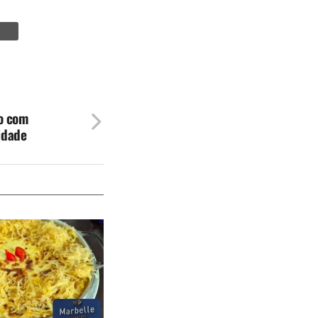
o com
idade