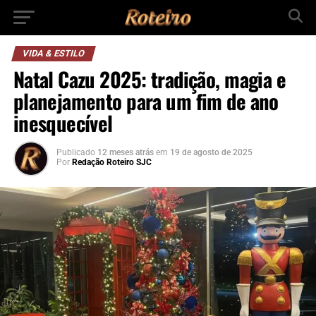
VIDA & ESTILO
Natal Cazu 2025: tradição, magia e
planejamento para um fim de ano
inesquecível
Publicado
12 meses atrás
em
19 de agosto de 2025
Por
Redação Roteiro SJC