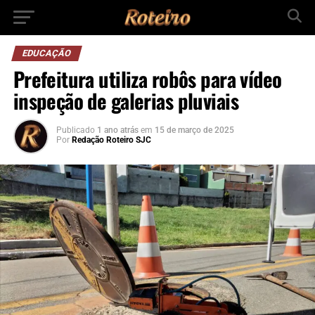
EDUCAÇÃO
Prefeitura utiliza robôs para vídeo
inspeção de galerias pluviais
Publicado
1 ano atrás
em
15 de março de 2025
Por
Redação Roteiro SJC