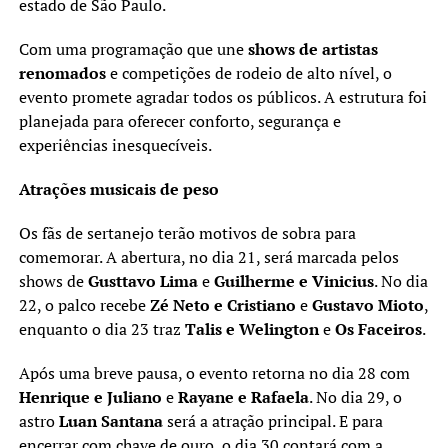
estado de São Paulo.
Com uma programação que une
shows de artistas
renomados
e competições de rodeio de alto nível, o
evento promete agradar todos os públicos. A estrutura foi
planejada para oferecer conforto, segurança e
experiências inesquecíveis.
Atrações musicais de peso
Os fãs de sertanejo terão motivos de sobra para
comemorar. A abertura, no dia 21, será marcada pelos
shows de
Gusttavo Lima
e
Guilherme e Vinicius
. No dia
22, o palco recebe
Zé Neto e Cristiano
e
Gustavo Mioto
,
enquanto o dia 23 traz
Talis e Welington
e
Os Faceiros
.
Após uma breve pausa, o evento retorna no dia 28 com
Henrique e Juliano
e
Rayane e Rafaela
. No dia 29, o
astro
Luan Santana
será a atração principal. E para
encerrar com chave de ouro, o dia 30 contará com a