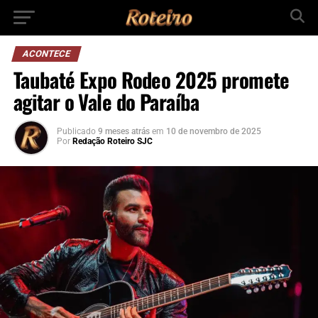
ACONTECE
Taubaté Expo Rodeo 2025 promete
agitar o Vale do Paraíba
Publicado
9 meses atrás
em
10 de novembro de 2025
Por
Redação Roteiro SJC